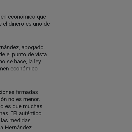
imen económico que
e el dinero es uno de
ernández, abogado.
e el punto de vista
no se hace, la ley
égimen económico
ciones firmadas
ión no es menor.
dad es que muchas
as. “El auténtico
n las medidas
ala Hernández.