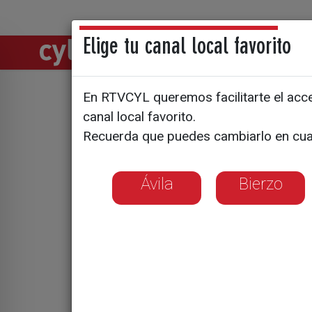
Elige tu canal local favorito
Directos
Notic
En RTVCYL queremos facilitarte el acces
Hablar de
canal local favorito.
Recuerda que puedes cambiarlo en cua
de casars
Ávila
Bierzo
Los abogados rec
disgustos