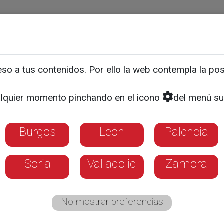
ias
Programas
Guía TV
La 8
El Tiempo
Corporativo
o a tus contenidos. Por ello la web contempla la posi
l régimen económico, cla
lquier momento pinchando en el icono
del menú su
e
Burgos
León
Palencia
omiendan planificar previamente las unione
Soria
Valladolid
Zamora
No mostrar preferencias