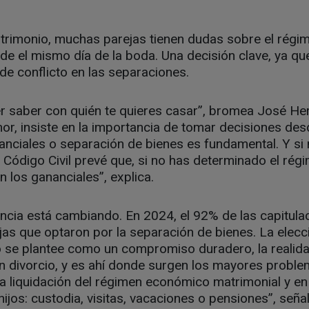
trimonio, muchas parejas tienen dudas sobre el rég
sde el mismo día de la boda. Una decisión clave, ya qu
 de conflicto en las separaciones.
r saber con quién te quieres casar”, bromea José H
or, insiste en la importancia de tomar decisiones desd
nanciales o separación de bienes es fundamental. Y si 
l Código Civil prevé que, si no has determinado el r
n los gananciales”, explica.
ncia está cambiando. En 2024, el 92% de las capitula
as que optaron por la separación de bienes. La elecc
 se plantee como un compromiso duradero, la reali
n divorcio, y es ahí donde surgen los mayores problem
la liquidación del régimen económico matrimonial y e
hijos: custodia, visitas, vacaciones o pensiones”, señ