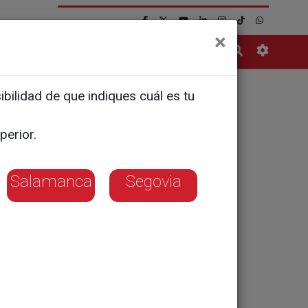
×
Contacto
bilidad de que indiques cuál es tu
ve antes
perior.
Salamanca
Segovia
s para evitar