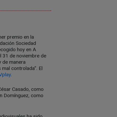
mer premio en la
ndación Sociedad
ecogido hoy en A
el 31 de noviembre de
 y de manera
 mal controlada”. El
Vplay
.
r César Casado, como
ubén Domínguez, como
diovisuales ha sido