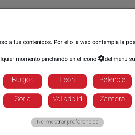
ias
Programas
Guía TV
La 8
El Tiempo
Corporativo
o a tus contenidos. Por ello la web contempla la posi
a de CyLTV 'Diagnóstico'
lquier momento pinchando en el icono
del menú su
ED a la Comunicación en
Burgos
León
Palencia
espacio, Sara Ayuso, ha recogido hoy el gal
as complicaciones provocadas por la diabet
Soria
Valladolid
Zamora
No mostrar preferencias