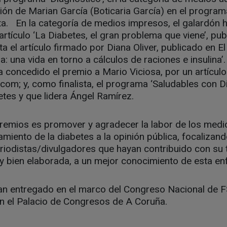
ción de Marian García (Boticaria García) en el program
ta. En la categoría de medios impresos, el galardón h
rtículo ‘La Diabetes, el gran problema que viene’, pu
ta el artículo firmado por Diana Oliver, publicado en El 
ia: una vida en torno a cálculos de raciones e insulina’
a concedido el premio a Mario Viciosa, por un artículo 
com; y, como finalista, el programa ‘Saludables con Di
etes y que lidera Ángel Ramírez.
 premios es promover y agradecer la labor de los med
amiento de la diabetes a la opinión pública, focalizan
riodistas/divulgadores que hayan contribuido con su 
 y bien elaborada, a un mejor conocimiento de esta e
n entregado en el marco del Congreso Nacional de F
 en el Palacio de Congresos de A Coruña.