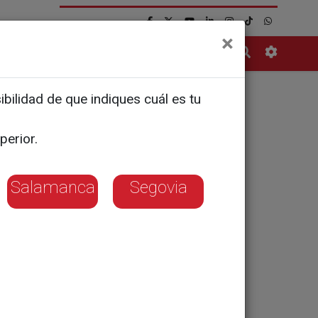
×
Contacto
bilidad de que indiques cuál es tu
 gana el
perior.
 Diabetes
Salamanca
Segovia
ardón por un
es