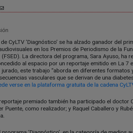
sión
 de CyLTV ‘Diagnóstico’ se ha alzado ganador del pri
audiovisuales en los Premios de Periodismo de la Fu
 (FSED). La directora del programa, Sara Ayuso, ha r
ncedido al espacio por un reportaje emitido en La 7 
 jurado, este trabajo “aborda en diferentes formatos
secuencias vasculares que se derivan de una diabetes
de verse en la plataforma gratuita de la cadena CyLT
l reportaje premiado también ha participado el docto
ier Puente, como realizador; y Raquel Caballero y R
a.
programa ‘Diagnóstico’, en la categoría de medios au