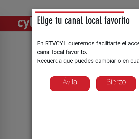
Elige tu canal local favorito
Directos
Notic
En RTVCYL queremos facilitarte el acces
El program
canal local favorito.
Recuerda que puedes cambiarlo en cua
Premio FS
Ávila
Bierzo
La directora del 
capítulo sobre l