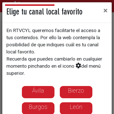
×
Elige tu canal local favorito
PASEOS CON ENCANTO
En RTVCYL queremos facilitarte el acceso a
Lo que deja el Arlanzón en el
tus contenidos. Por ello la web contempla la
parque de la Isla, Burgos
posibilidad de que indiques cuál es tu canal
local favorito.
Recuerda que puedes cambiarlo en cualquier
momento pinchando en el icono
del menú
superior.
Ávila
Bierzo
Burgos
León