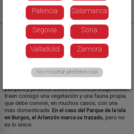
Palencia
Salamanca
Segovia
Soria
27/05/2024
Blanca Fraile
Valladolid
Zamora
El Tormes en Salamanca, el Eresma en Segovia o
No mostrar preferencias
el Pisuerga en Valladolid transformaron las
ciudades y dotaron de carácter muchos de los
parques y jardines. Estos acuosos protagonistas
traen consigo una vegetación y una fauna propia
que debe convivir, en muchos casos, con una
más domesticada.
En el caso del Parque de la Isla
, pero no
en Burgos, el Arlanzón marca su trazado
es lo único.