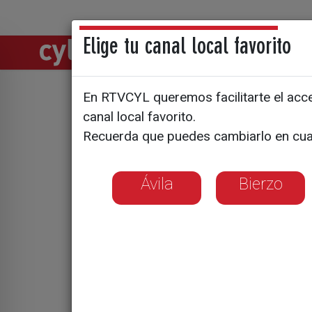
Elige tu canal local favorito
Directos
Notic
En RTVCYL queremos facilitarte el acces
canal local favorito.
Angelina J
Recuerda que puedes cambiarlo en cua
Venecia
Ávila
Bierzo