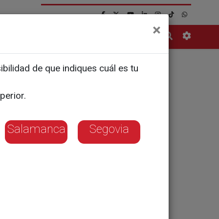
×
Contacto
bilidad de que indiques cuál es tu
uristas en
perior.
Salamanca
Segovia