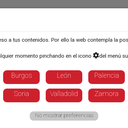
ias
Programas
Guía TV
La 8
El Tiempo
Corporativo
o a tus contenidos. Por ello la web contempla la posi
CARTELERA DEL FIN DE SEMANA
olie y Johnny Deep son t
lquier momento pinchando en el icono
del menú su
Burgos
León
Palencia
Soria
Valladolid
Zamora
No mostrar preferencias