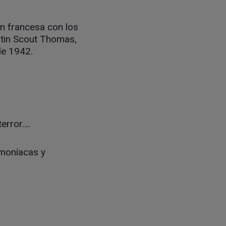
ón francesa con los
stin Scout Thomas,
 de 1942.
terror….
emoníacas y