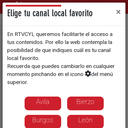
×
Elige tu canal local favorito
Seprona: Equipo de
En RTVCYL queremos facilitarte el acceso a
investigación de incendios
tus contenidos. Por ello la web contempla la
posibilidad de que indiques cuál es tu canal
Los agentes del servicio de protección
local favorito.
de la naturaleza de la Guardia Civil
Recuerda que puedes cambiarlo en cualquier
investigan ,sobre el terreno, todos los
momento pinchando en el icono
del menú
indicios que puedan esclarecer las
superior.
causas de los incendios
Ávila
Bierzo
Burgos
León