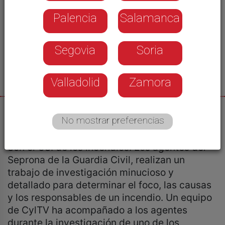
Palencia
Salamanca
Segovia
Soria
Valladolid
Zamora
02/09/2025
No mostrar preferencias
Alba Villalba
Son el CSI de los incendios. Los agentes del
Seprona de la Guardia Civil, realizan un
trabajo de investigación minucioso y
detallado para determinar el foco, las causas
y los responsables de un incendio. Un equipo
de CylTV ha acompañado a los agentes
durante la investigación de uno de los