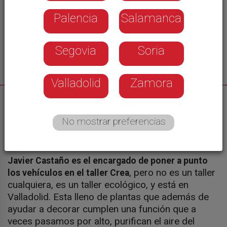
Palencia
Salamanca
Segovia
Soria
Valladolid
Zamora
13/02/2017
No mostrar preferencias
Montse Martínez
Javier Castaño es el encargado de poner a punto
, pero no es un taller
los vehículos en el taller Crea
cualquiera, es un taller ecológico, y está en
Valladolid. Esta lleno de plantas que además de
ayudar a decorar cumplen una función que a
veces pasamos por alto, purifican el aire del