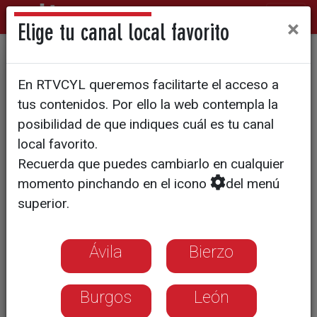
×
Elige tu canal local favorito
VALLADOLID
En RTVCYL queremos facilitarte el acceso a
Un taller 100% ecológico
tus contenidos. Por ello la web contempla la
posibilidad de que indiques cuál es tu canal
Hay más de 1000 plantas que ayudan
local favorito.
purificar las sustancias las sustancias
Recuerda que puedes cambiarlo en cualquier
más nocivas propias de un centro de
momento pinchando en el icono
del menú
automóvil
superior.
Ávila
Bierzo
Burgos
León