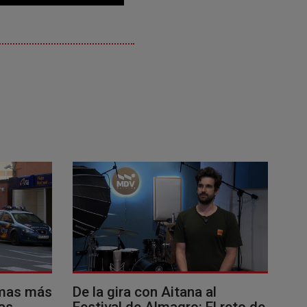
imas más
De la gira con Aitana al
as
Festival de Almagro: El reto de