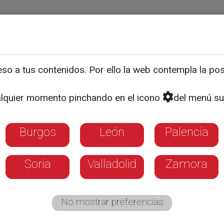
ias
Programas
Guía TV
La 8
El Tiempo
Corporativo
o a tus contenidos. Por ello la web contempla la posi
ENTREVISTA | CUESTIÓN DE PRIORIDADES
 sobre la manifestación d
lquier momento pinchando en el icono
del menú su
"Tenemos una oportunidad
Burgos
León
Palencia
a, cuando el nacionalismo
Soria
Valladolid
Zamora
antes que nunca"
No mostrar preferencias
de Sociedad Civil Catalana