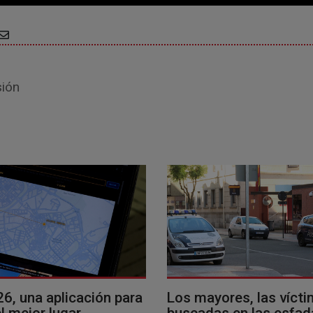
sión
26, una aplicación para
Los mayores, las víct
l mejor lugar
buscadas en las esfad