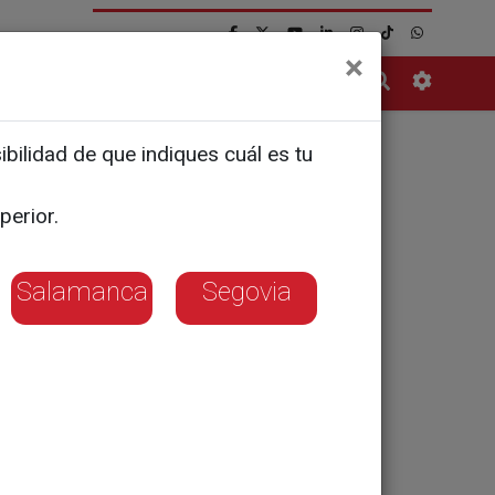
×
Contacto
bilidad de que indiques cuál es tu
el 8 de
perior.
 de oro
Salamanca
Segovia
 tiene