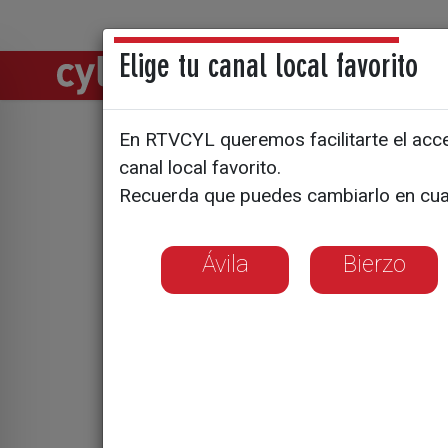
Elige tu canal local favorito
Directos
Notic
En RTVCYL queremos facilitarte el acces
canal local favorito.
Elda Mata
Recuerda que puedes cambiarlo en cua
octubre: 
Ávila
Bierzo
justo ahor
menos vot
Es la presidenta 