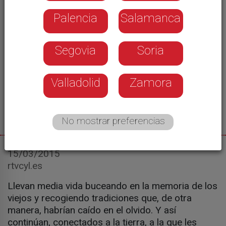
Palencia
Salamanca
Segovia
Soria
Valladolid
Zamora
No mostrar preferencias
15/03/2015
rtvcyl.es
Llevan media vida buceando en la memoria de los
viejos y recogiendo tradiciones que, de otra
manera, habrían caído en el olvido. Y así
continúan, conectados a la tierra, a la que les