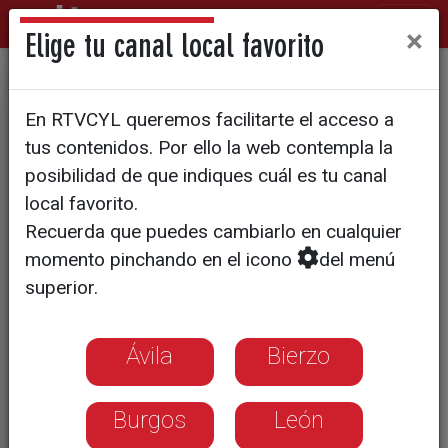
×
Elige tu canal local favorito
CULTURA TRADICIONAL | Mayalde
En RTVCYL queremos facilitarte el acceso a
Una familia y una vida
tus contenidos. Por ello la web contempla la
dedicada a salvaguardar la
posibilidad de que indiques cuál es tu canal
local favorito.
tradición
Recuerda que puedes cambiarlo en cualquier
momento pinchando en el icono
del menú
El grupo de folclore salmantino
superior.
Mayalde asegura que la música
tradicional tiene mucho que decir
Ávila
Bierzo
todavía y lamenta que no se enseñe en
colegios y conservatorios
Burgos
León