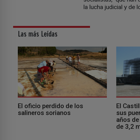
la lucha judicial y de 
Las más Leídas
El oficio perdido de los
El Casti
salineros sorianos
sus puer
años de 
de 3,2 m