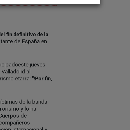
 fin definitivo de la
ortante de España en
ticipadoeste jueves
Valladolid al
rismo etarra:
"!Por fin,
víctimas de la banda
rrorismo y lo ha
 Cuerpos de
s compañeros
ación internacional y