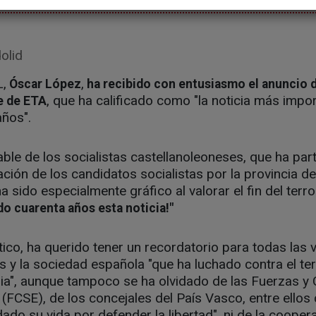
olid
L,
,
Óscar López
ha recibido con entusiasmo el anuncio del
, que ha calificado como "la noticia más imp
e de ETA
años".
e de los socialistas castellanoleoneses, que ha par
ción de los candidatos socialistas por la provincia de 
 sido especialmente gráfico al valorar el fin del terro
o cuarenta años esta noticia!"
ico, ha querido tener un recordatorio para todas las 
es y la sociedad española "que ha luchado contra el te
pia", aunque tampoco se ha olvidado de las Fuerzas y
(FCSE), de los concejales del País Vasco, entre ello
dado su vida por defender la libertad", ni de la cooper