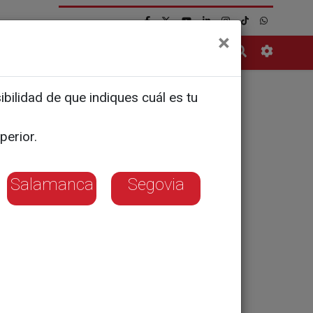
×
Contacto
bilidad de que indiques cuál es tu
fin,
perior.
noticia!'
Salamanca
Segovia