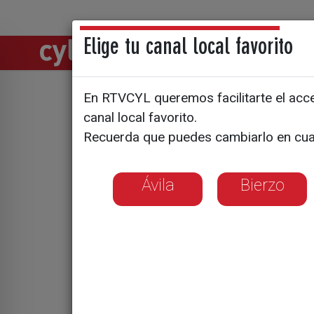
Elige tu canal local favorito
Directos
Notic
En RTVCYL queremos facilitarte el acces
canal local favorito.
Óscar Lópe
Recuerda que puedes cambiarlo en cua
hemos esp
Ávila
Bierzo
Noticias relacionadas
Optimismo en el