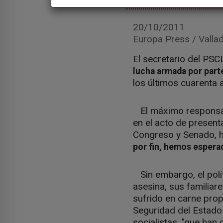
20/10/2011
Europa Press / Vallad
El secretario del PSC
lucha armada por part
los últimos cuarenta 
El máximo responsabl
en el acto de presenta
Congreso y Senado, ha
por fin, hemos esperad
Sin embargo, el polít
asesina, sus familiar
sufrido en carne pro
Seguridad del Estado 
socialistas, "que han 