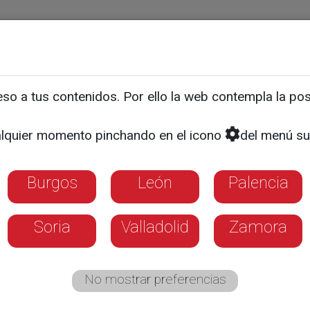
ias
Programas
Guía TV
La 8
El Tiempo
Corporativo
o a tus contenidos. Por ello la web contempla la posi
REACCIONES A LAS DECLARACIONES DE ETA
z (PSCYL): '¡Por fin, por 
lquier momento pinchando en el icono
del menú su
erado cuarenta años esta 
Burgos
León
Palencia
Soria
Valladolid
Zamora
 Condado de Treviño ante el comunicado de ETA
No mostrar preferencias