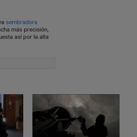
eva
sembradora
ucha más precisión,
sta así por la alta