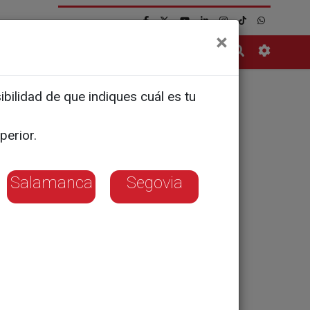
×
Contacto
bilidad de que indiques cuál es tu
va
perior.
Salamanca
Segovia