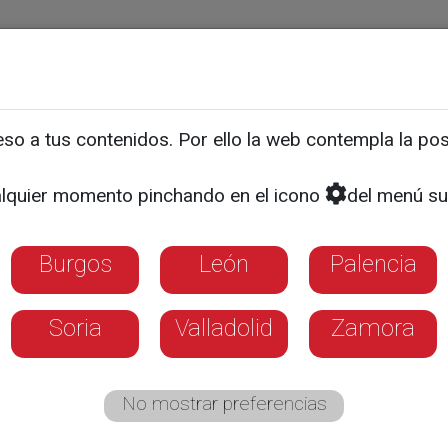
ias
Programas
Guía TV
La 8
El Tiempo
Corporativo
o a tus contenidos. Por ello la web contempla la posi
AGRO EN ACCIÓN
resentado en FIMA la nue
lquier momento pinchando en el icono
del menú su
a Velox
Burgos
León
Palencia
Soria
Valladolid
Zamora
No mostrar preferencias