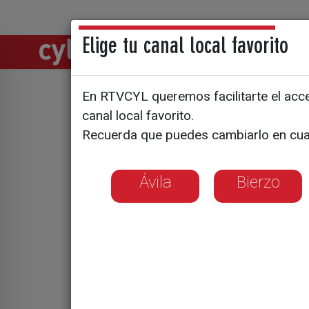
Elige tu canal local favorito
Directos
Notic
En RTVCYL queremos facilitarte el acces
canal local favorito.
Solá ha p
Recuerda que puedes cambiarlo en cua
sembrador
Ávila
Bierzo