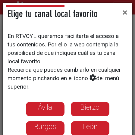
×
Elige tu canal local favorito
La maduración en bodega: el
En RTVCYL queremos facilitarte el acceso a
aliado científico para un
tus contenidos. Por ello la web contempla la
queso único
posibilidad de que indiques cuál es tu canal
local favorito.
Recuerda que puedes cambiarlo en cualquier
Una investigación del Itacyl avala las
momento pinchando en el icono
del menú
condiciones de las bodegas
superior.
tradicionales para lograr una calidad
diferenciada en el producto
Ávila
Bierzo
Burgos
León