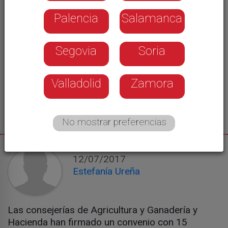
Palencia
Salamanca
Segovia
Soria
Valladolid
Zamora
No mostrar preferencias
12/07/2017
Estefanía Ureña
Las consejerías de Agricultura y Ganadería y
Hacienda han firmado un convenio con 15