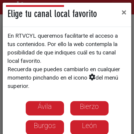
×
Elige tu canal local favorito
CAMPO | Ya se han presentado 1.200
En RTVCYL queremos facilitarte el acceso a
solicitudes
tus contenidos. Por ello la web contempla la
Convenio para facilitar el
posibilidad de que indiques cuál es tu canal
acceso a las ayudas por la
local favorito.
Recuerda que puedes cambiarlo en cualquier
sequía
momento pinchando en el icono
del menú
superior.
La Consejería de Agricultura y
Ganadería asegura que todos los
agricultores y ganaderos de Castilla y
Ávila
Bierzo
León pueden acceder a los préstamos
Burgos
León