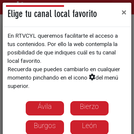
×
Elige tu canal local favorito
Internet es el escaparate de esta marca de
En RTVCYL queremos facilitarte el acceso a
zapatillas que se vende desde hace 2 meses
tus contenidos. Por ello la web contempla la
Fooga, una marca que vende
posibilidad de que indiques cuál es tu canal
un estilo de vida
local favorito.
Recuerda que puedes cambiarlo en cualquier
momento pinchando en el icono
del menú
Desde Valladolid, Manuel diseña cada
superior.
modelo que se fabrica en Elche.
Apuestan por el 'made in Spain' y la
calidad
Ávila
Bierzo
Burgos
León