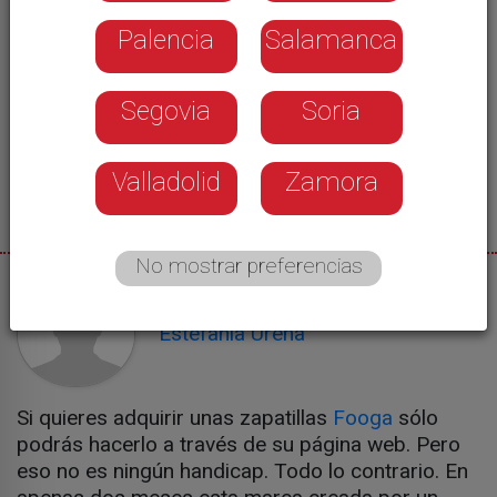
Palencia
Salamanca
Segovia
Soria
Valladolid
Zamora
No mostrar preferencias
08/02/2017
Estefanía Ureña
Si quieres adquirir unas zapatillas
Fooga
sólo
podrás hacerlo a través de su página web. Pero
eso no es ningún handicap. Todo lo contrario. En