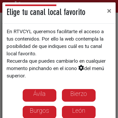
×
Elige tu canal local favorito
El "limbo" de los nuevos
En RTVCYL queremos facilitarte el acceso a
funcionarios: 17 meses de
tus contenidos. Por ello la web contempla la
espera para obtener plaza
posibilidad de que indiques cuál es tu canal
local favorito.
Recuerda que puedes cambiarlo en cualquier
CSIF denuncia que los aprobados de
momento pinchando en el icono
del menú
diciembre de 2024 aún no tienen
superior.
destino y cobran salarios de 1.060
euros
Ávila
Bierzo
Burgos
León