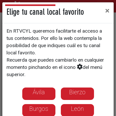
×
Elige tu canal local favorito
ECONOMÍA
En RTVCYL queremos facilitarte el acceso a
Las estaciones de servicio
tus contenidos. Por ello la web contempla la
piden al Gobierno la rebaja
posibilidad de que indiques cuál es tu canal
local favorito.
del IVA
Recuerda que puedes cambiarlo en cualquier
momento pinchando en el icono
del menú
Creen que solo podrían frenarse las
superior.
graves repercusiones en la economía
en general y en sus negocios en
Ávila
Bierzo
particular si el IVA se rebajara al 10%
Burgos
León