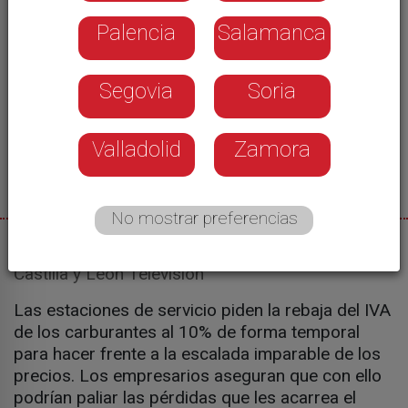
Palencia
Salamanca
Segovia
Soria
Valladolid
Zamora
No mostrar preferencias
03/03/2022
Castilla y León Televisión
Las estaciones de servicio piden la rebaja del IVA
de los carburantes al 10% de forma temporal
para hacer frente a la escalada imparable de los
precios. Los empresarios aseguran que con ello
podrían paliar las pérdidas que les acarrea el