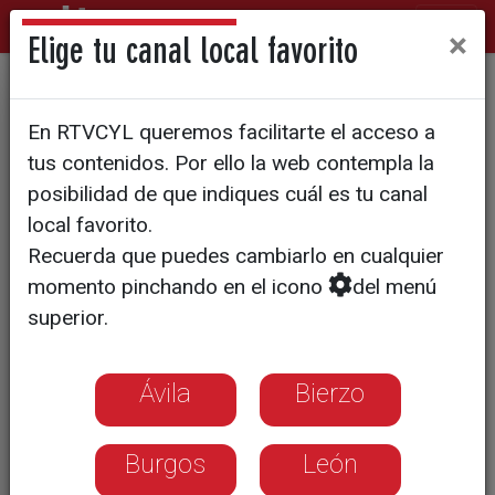
×
Elige tu canal local favorito
FÚTBOL | LIGA 123
En RTVCYL queremos facilitarte el acceso a
Guillermo Fernández, otro
tus contenidos. Por ello la web contempla la
delantero para el Numancia
posibilidad de que indiques cuál es tu canal
local favorito.
Recuerda que puedes cambiarlo en cualquier
Formado en la cantera del Athletic,
momento pinchando en el icono
del menú
tiene 24 años y el año pasado jugó
superior.
cedido en el Elche
Ávila
Bierzo
Burgos
León