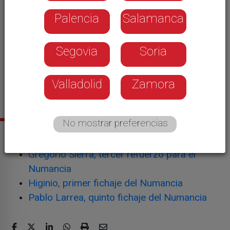
Palencia
Salamanca
Segovia
Soria
Guillermo Fernández, segundo fichaje del Numancia. - CD
Valladolid
Zamora
Numancia
No mostrar preferencias
Noticias relacionadas
Gregorio Sierra, tercer refuerzo para el
Numancia
Higinio, primer fichaje del Numancia
Pablo Larrea, quinto fichaje del Numancia