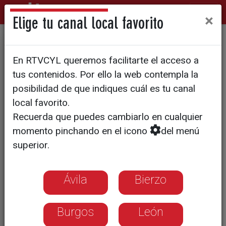
×
Elige tu canal local favorito
INTERNACIONAL
En RTVCYL queremos facilitarte el acceso a
Las historias de vida de
tus contenidos. Por ello la web contempla la
venezolanos que viven en
posibilidad de que indiques cuál es tu canal
local favorito.
Castilla y León
Recuerda que puedes cambiarlo en cualquier
momento pinchando en el icono
del menú
En enero de 2018, la población
superior.
venezolana alcanzaba su máximo
histórico en España. Más de 95.000
Ávila
Bierzo
viven en nuestro país.
Burgos
León