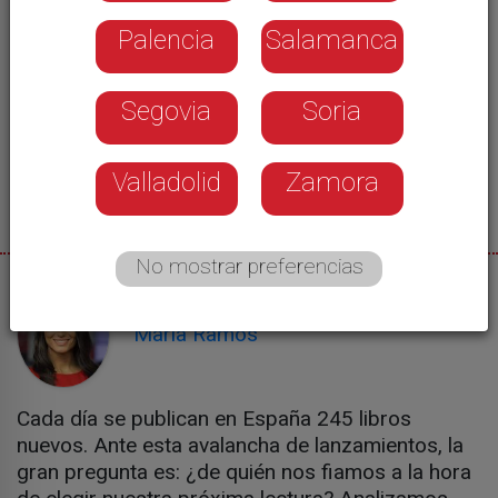
Palencia
Salamanca
Segovia
Soria
Valladolid
Zamora
No mostrar preferencias
29/05/2026
María Ramos
Cada día se publican en España 245 libros
nuevos. Ante esta avalancha de lanzamientos, la
gran pregunta es: ¿de quién nos fiamos a la hora