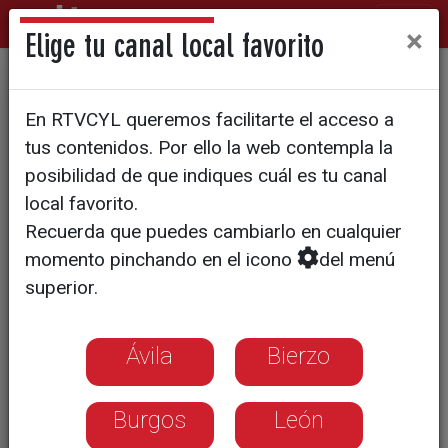
×
Elige tu canal local favorito
Fenómeno Booktok: ¿Nos
En RTVCYL queremos facilitarte el acceso a
fiamos de los influencers o
tus contenidos. Por ello la web contempla la
de los libreros para leer?
posibilidad de que indiques cuál es tu canal
local favorito.
Recuerda que puedes cambiarlo en cualquier
Con 245 libros publicados al día en
momento pinchando en el icono
del menú
España, el impacto de las redes
superior.
sociales compite con la prescripción
personalizada en las librerías
tradicionales
Ávila
Bierzo
Burgos
León