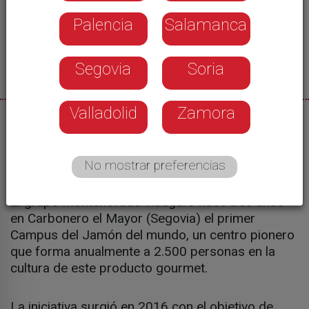
Palencia
Salamanca
Segovia
Soria
Valladolid
Zamora
16/12/2025
Cristina Carro
No mostrar preferencias
El grupo Montenevado inauguró hace tres años
en Carbonero el Mayor (Segovia) el primer
Campus del Jamón del mundo, un centro pionero
que forma anualmente a 2.500 personas en la
cultura de este producto gourmet.
La iniciativa surgió en 2016 con el objetivo de