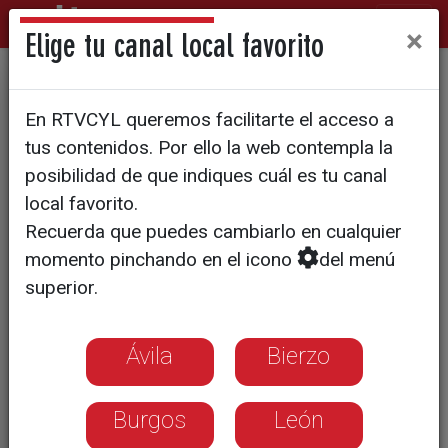
×
Elige tu canal local favorito
El primer campus del jamón
En RTVCYL queremos facilitarte el acceso a
del mundo está en Carbonero
tus contenidos. Por ello la web contempla la
el Mayor
posibilidad de que indiques cuál es tu canal
local favorito.
Recuerda que puedes cambiarlo en cualquier
Montenevado forma a 2.500 personas
momento pinchando en el icono
del menú
al año en cultura del jamón ibérico
superior.
Ávila
Bierzo
Burgos
León