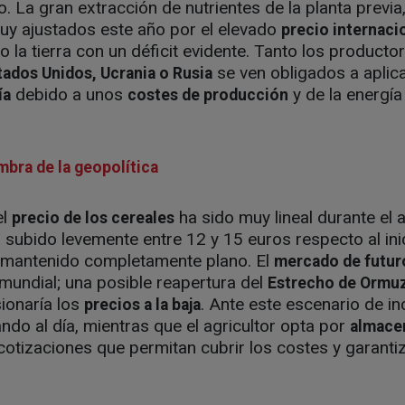
. La gran extracción de nutrientes de la planta previ
y ajustados este año por el elevado
precio internaci
do la tierra con un déficit evidente. Tanto los produc
se ven obligados a aplica
tados Unidos, Ucrania o Rusia
debido a unos
y de la energía
ía
costes de producción
mbra de la geopolítica
el
ha sido muy lineal durante el 
precio de los cereales
 subido levemente entre 12 y 15 euros respecto al ini
 mantenido completamente plano. El
mercado de futuro
 mundial; una posible reapertura del
Estrecho de Ormu
sionaría los
. Ante este escenario de in
precios a la baja
ndo al día, mientras que el agricultor opta por
almacen
cotizaciones que permitan cubrir los costes y garanti