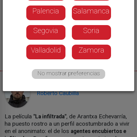
Palencia
Salamanca
Segovia
Soria
Valladolid
Zamora
No mostrar preferencias
10/03/2025
Roberto Caubilla
La película
, de Arantxa Echevarría,
"La infiltrada"
ha puesto rostro a un perfil acostumbrado a vivir
en el anonimato: el de los
agentes encubiertos e