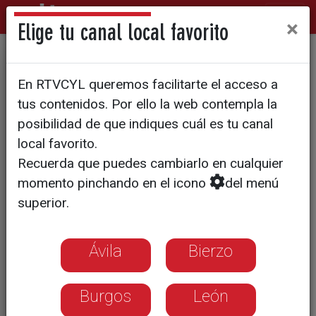
×
Elige tu canal local favorito
POLICÍAS INFILTRADOS
En RTVCYL queremos facilitarte el acceso a
"Terroristas" luchando contra
tus contenidos. Por ello la web contempla la
el terrorismo
posibilidad de que indiques cuál es tu canal
local favorito.
Recuerda que puedes cambiarlo en cualquier
La figura de los agentes encubiertos e
momento pinchando en el icono
del menú
infiltrados se mantiene hoy en día,
superior.
aunque las redes sociales y el
individualismo a la hora de actuar
dificultan su trabajo
Ávila
Bierzo
Burgos
León