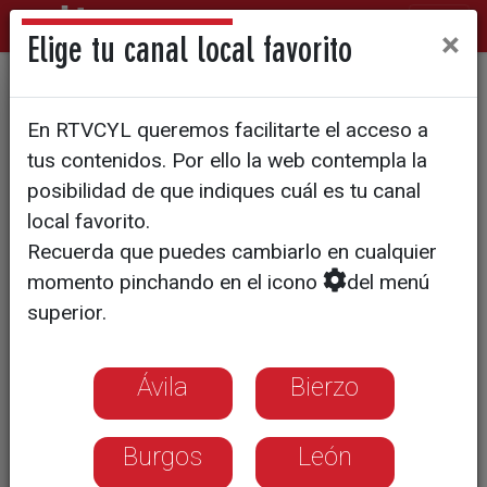
×
Elige tu canal local favorito
EMPRENDEDORES EN LA RED
En RTVCYL queremos facilitarte el acceso a
La importancia de tener
tus contenidos. Por ello la web contempla la
'buena presencia' en Internet
posibilidad de que indiques cuál es tu canal
local favorito.
Recuerda que puedes cambiarlo en cualquier
Es imprescindible para las
momento pinchando en el icono
del menú
empresas ser visible en las redes
superior.
sociales, ya que tienen potencial
para mejorar los resultados
Ávila
Bierzo
Burgos
León