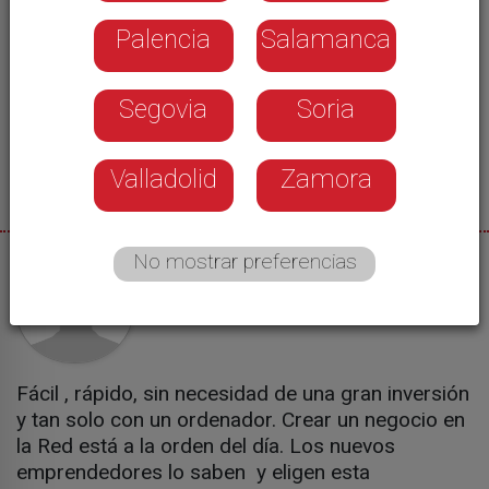
Palencia
Salamanca
Segovia
Soria
Valladolid
Zamora
No mostrar preferencias
22/02/2013
Montse Martínez
Fácil , rápido, sin necesidad de una gran inversión
y tan solo con un ordenador. Crear un negocio en
la Red está a la orden del día. Los nuevos
emprendedores lo saben y eligen esta