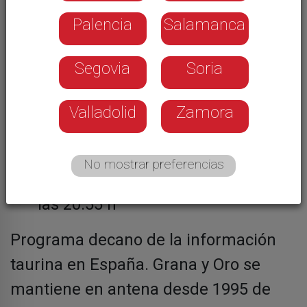
Palencia
Salamanca
Segovia
Soria
Valladolid
Zamora
Viernes
,
La 7 - 11:00 h y sábado a
las 12:45 h
No mostrar preferencias
Sábado
, La 8 - 15:25 h y domingo a
las 20:55 h
Programa decano de la información
taurina en España. Grana y Oro se
mantiene en antena desde 1995 de