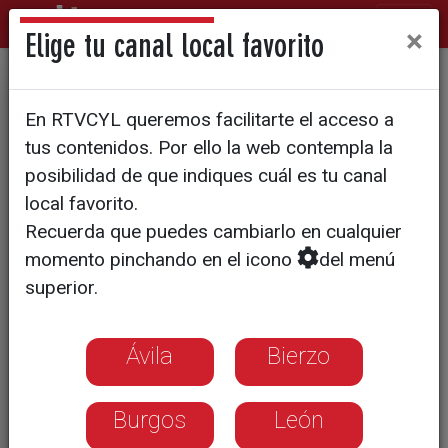
×
Elige tu canal local favorito
Gastroibérico: una ruta con
En RTVCYL queremos facilitarte el acceso a
los productos del cerdo como
tus contenidos. Por ello la web contempla la
protagonistas
posibilidad de que indiques cuál es tu canal
local favorito.
Recuerda que puedes cambiarlo en cualquier
momento pinchando en el icono
del menú
superior.
Ávila
Bierzo
Burgos
León