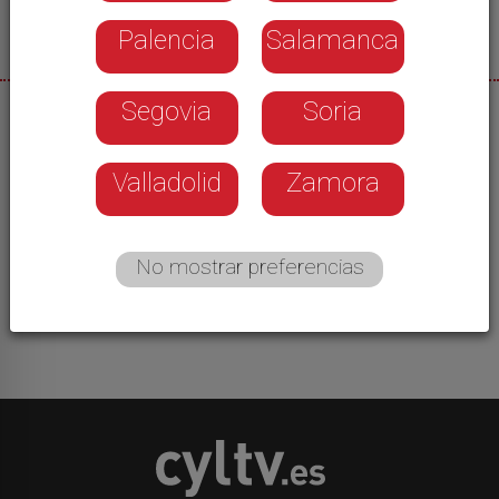
Palencia
Salamanca
Segovia
Soria
26/05/2026
Desde este fin de semana, Salamanca se vuelca
Valladolid
Zamora
especialmente con el ibérico. 34 establecimientos
ofrecerán tapas y platos con el cerdo ibérico
como ingrediente estrella. Es la ruta
No mostrar preferencias
Gastroibérico, que complementa el FORO DEL
IBÉRICO y que se desarrollará hasta el 7 de junio.