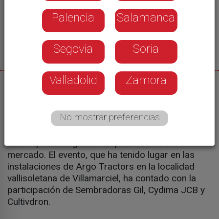
Palencia
Salamanca
Segovia
Soria
Valladolid
Zamora
05/05/2026
Castilla y León Televisión ha celebrado esta
No mostrar preferencias
mañana la II Jornada Técnica ‘Agro en Acción’ en
la que se han presentado las últimas novedades
de maquinaria agrícola disponibles en el
mercado. El evento, que ha tenido lugar en las
instalaciones de Argo Tractors en la localidad
vallisoletana de Villamarciel, ha contado con la
participación de Sembradoras Gil, Cydima JCB y
Cultivdron.