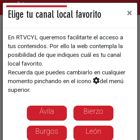
×
Elige tu canal local favorito
CyLTV organiza la II Jornada
En RTVCYL queremos facilitarte el acceso a
Técnica ‘Agro en Acción’ para
tus contenidos. Por ello la web contempla la
dar a conocer las últimas
posibilidad de que indiques cuál es tu canal
local favorito.
novedades en maquinaria
Recuerda que puedes cambiarlo en cualquier
agrícola
momento pinchando en el icono
del menú
superior.
Ávila
Bierzo
Burgos
León