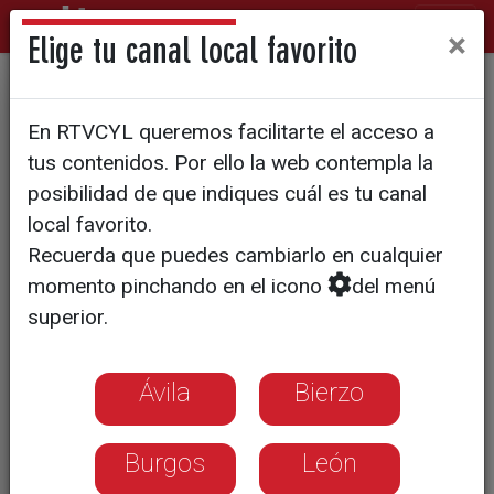
×
Elige tu canal local favorito
La ley de limitación de
En RTVCYL queremos facilitarte el acceso a
mandatos que marca el "reloj
tus contenidos. Por ello la web contempla la
político" de altos cargos en
posibilidad de que indiques cuál es tu canal
local favorito.
Castilla y León
Recuerda que puedes cambiarlo en cualquier
momento pinchando en el icono
del menú
La normativa autonómica restringe a
superior.
ocho años la permanencia en la
presidencia y en una misma consejería
para blindar la transparencia
Ávila
Bierzo
Burgos
León