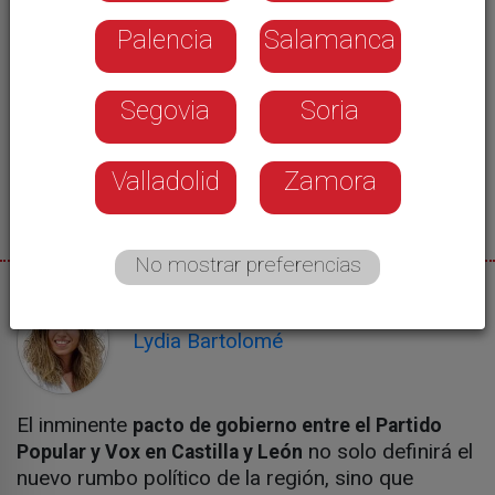
Palencia
Salamanca
Segovia
Soria
Valladolid
Zamora
No mostrar preferencias
02/06/2026
Lydia Bartolomé
El inminente
pacto de gobierno entre el Partido
no solo definirá el
Popular y Vox en Castilla y León
nuevo rumbo político de la región, sino que