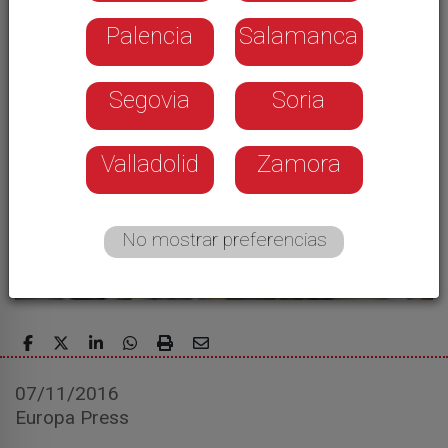
significativo
Palencia
Salamanca
Segovia
Soria
Valladolid
Zamora
No mostrar preferencias
07/11/2016
Europa Press