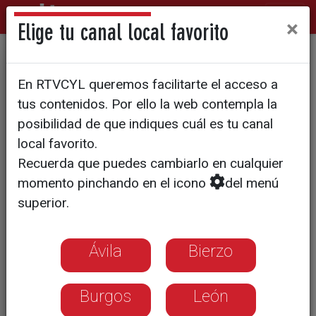
×
Elige tu canal local favorito
Agencia de Consumo, Seguridad Alimentaria
En RTVCYL queremos facilitarte el acceso a
y Nutrición
tus contenidos. Por ello la web contempla la
El exceso de peso en los
posibilidad de que indiques cuál es tu canal
niños españoles de 6 a 8
local favorito.
Recuerda que puedes cambiarlo en cualquier
años ha disminuido 3,2
momento pinchando en el icono
del menú
puntos en cuatro años
superior.
En lo que respecta a la obesidad, la
Ávila
Bierzo
prevalencia apenas ha variado, pasando
del 18,3 por ciento del 2011 al 18,1 por
ciento de 2015, un descenso que según
Burgos
León
los autores no es estadísticamente