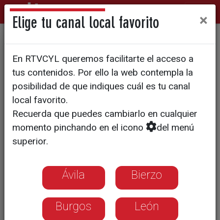
×
Elige tu canal local favorito
PP y VOX sellan el nuevo
En RTVCYL queremos facilitarte el acceso a
organigrama de la Junta de
tus contenidos. Por ello la web contempla la
Castilla y León: 10
posibilidad de que indiques cuál es tu canal
local favorito.
consejerías para una nueva
Recuerda que puedes cambiarlo en cualquier
etapa
momento pinchando en el icono
del menú
superior.
El nuevo Ejecutivo centrará su acción
en la rebaja de impuestos y el blindaje
Ávila
Bierzo
del sector primario tras validar un pacto
respaldado por el 54,39% de las Cortes
Burgos
León