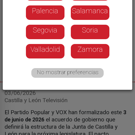
Palencia
Salamanca
Segovia
Soria
Valladolid
Zamora
No mostrar preferencias
03/06/2026
Castilla y León Televisión
El Partido Popular y VOX han formalizado este
3
el acuerdo de gobierno que
de junio de 2026
definirá la estructura de la Junta de Castilla y
León para la próxima legislatura. El pacto,